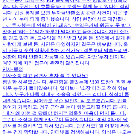
인, 부동산 소액투자, P2P 플랫폼까지. 투자 방법도 다양해졌
습니다. 문제는 이 흐름을 타고 분쟁도 함께 늘고 있다는 점입
니다. 법원 통계를 보면 투자금반환소송 관련 사건이 최근 몇
년 사이 눈에 띄게 증가했습니다. 상담 현장에서도 체감됩니
다. "투자했는데 연락이 안 돼요", "수익은커녕 원금도 못 받고
있어요"라는 문의가 하루가 멀다 하고 들어옵니다. 지인 소개
로 믿고 맡긴 돈, 고수익을 약속받고 넣은 돈, SNS에서 알게 된
사람에게 보낸 돈. 사연은 다양하지만 결론은 비슷합니다. 혹
시 지금 비슷한 상황에 처해 계신가요? 결론부터 말씀드리면,
상황에 따라 반환이 가능할 수 있습니다. 다만 '투자'인지 '대
여'인지에 따라 접근이 완전히 달라집니다.
민사·행정
민사소송 피고 답변서 혼자 쓸 수 있나요?
평범한 하루였습니다. 우편함을 열었는데 법원 도장이 찍힌 두
꺼운 봉투가 들어있습니다. 열어보니 '소장'이라고 적혀 있습
니다. 누군가 나를 상대로 소송을 걸었다는 겁니다. 심장이 쿵
내려앉습니다. 읽어봐도 무슨 말인지 잘 모르겠습니다. 법률
용어가 가득하고, 청구 금액은 눈이 휘둥그레질 만큼 큽니다.
"내가 왜 이런 걸 당해야 하지?" 억울한 마음이 먼저 듭니다.
그런데 소장과 함께 안내문이 들어있습니다. '30일 이내에 답
변서를 제출하라'고 적혀 있습니다. 답변서요? 뭘 어떻게 써야
하는 건지 막막합니다. 인터넷을 검색해봅니다. 양식은 나오는