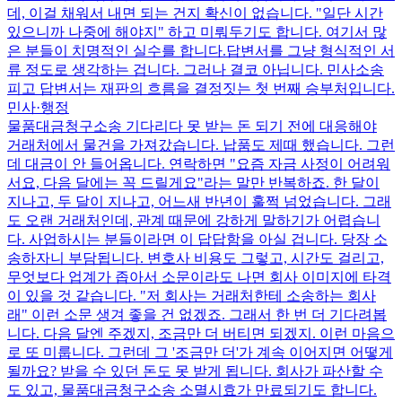
데, 이걸 채워서 내면 되는 건지 확신이 없습니다. "일단 시간
있으니까 나중에 해야지" 하고 미뤄두기도 합니다. 여기서 많
은 분들이 치명적인 실수를 합니다. ​답변서를 그냥 형식적인 서
류 정도로 생각하는 겁니다. 그러나 결코 아닙니다. 민사소송
피고 답변서는 재판의 흐름을 결정짓는 첫 번째 승부처입니다.
민사·행정
물품대금청구소송 기다리다 못 받는 돈 되기 전에 대응해야
거래처에서 물건을 가져갔습니다. 납품도 제때 했습니다. 그런
데 대금이 안 들어옵니다. 연락하면 "요즘 자금 사정이 어려워
서요, 다음 달에는 꼭 드릴게요"라는 말만 반복하죠. 한 달이
지나고, 두 달이 지나고, 어느새 반년이 훌쩍 넘었습니다. 그래
도 오랜 거래처인데, 관계 때문에 강하게 말하기가 어렵습니
다. 사업하시는 분들이라면 이 답답함을 아실 겁니다. 당장 소
송하자니 부담됩니다. 변호사 비용도 그렇고, 시간도 걸리고,
무엇보다 업계가 좁아서 소문이라도 나면 회사 이미지에 타격
이 있을 것 같습니다. "저 회사는 거래처한테 소송하는 회사
래" 이런 소문 생겨 좋을 건 없겠죠. 그래서 한 번 더 기다려봅
니다. 다음 달엔 주겠지, 조금만 더 버티면 되겠지. 이런 마음으
로 또 미룹니다. 그런데 그 '조금만 더'가 계속 이어지면 어떻게
될까요? 받을 수 있던 돈도 못 받게 됩니다. 회사가 파산할 수
도 있고, 물품대금청구소송 소멸시효가 만료되기도 합니다.