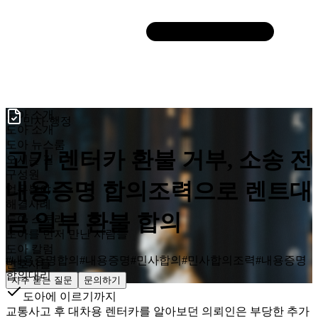
도아 소개
민사·행정
도아 소개
도아 뉴스룸
고가 렌터카 환불 거부, 소송 전
오시는 길
구성원
내용증명 합의조력으로 렌트대
업무분야
해결사례
금 일부 환불 합의
도아 스토리
도아를 먼저 만난 사람들
도아 칼럼
#
내용증명합의
#
내용증명
#
민사합의
#
민사합의조력
#
내용증명
변호샤들
합의대리
자주 묻는 질문
문의하기
도아에 이르기까지
교통사고 후 대차용 렌터카를 알아보던 의뢰인은 부당한 추가